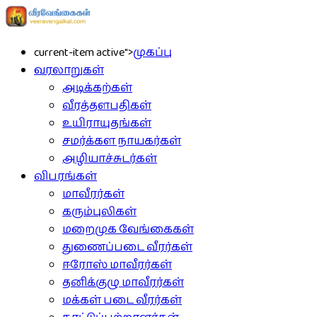
current-item active">
முகப்பு
வரலாறுகள்
அடிக்கற்கள்
வீரத்தளபதிகள்
உயிராயுதங்கள்
சமர்க்கள நாயகர்கள்
அழியாச்சுடர்கள்
விபரங்கள்
மாவீரர்கள்
கரும்புலிகள்
மறைமுக வேங்கைகள்
துணைப்படை வீரர்கள்
ஈரோஸ் மாவீரர்கள்
தனிக்குழு மாவீரர்கள்
மக்கள் படை வீரர்கள்