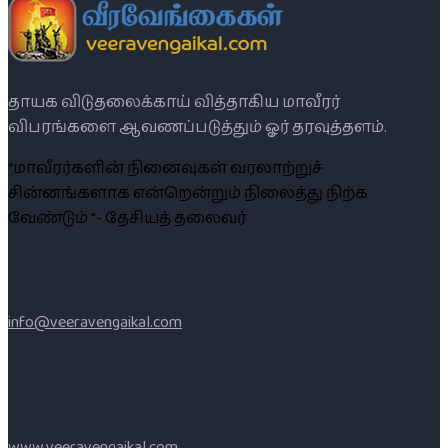
தாயக விடுதலைக்காய் வித்தாகிய மாவீரர்
விபரங்களை ஆவணப்படுத்தும் ஓர் தரவுத்தளம்.
“மாவீரர்களின் நினைவுகள் வரலாற்றுச்
சின்னங்களாக என்றென்றும் நிலைத்து நிற்க
வேண்டும் ”- தேசியத் தலைவர்
info@veeravengaikal.com
www.veeravengaikal.com