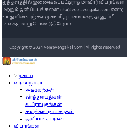
இத் தளத்தில் இணைக்கப்பட்டிராத மாவீரர் விபரங்கள்
மற்றும் ஒளிப்படங்களை info@veeravengaikal.com என்ற
எமது மின்னஞ்சல் முகவரியூடாக எமக்கு அனுப்பி
வைக்குமாறு வேண்டுகிறோம்.
Copyright © 2024 Veeravengaikal.Com | All rights reserved
">
முகப்பு
வரலாறுகள்
அடிக்கற்கள்
வீரத்தளபதிகள்
உயிராயுதங்கள்
சமர்க்கள நாயகர்கள்
அழியாச்சுடர்கள்
விபரங்கள்