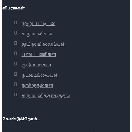
விபரங்கள்
முழுப்பட்டியல்
கரும்புலிகள்
துயிலுமில்லங்கள்
படையணிகள்
குடும்பங்கள்
நடவடிக்கைகள்
தாக்குதல்கள்
கரும்புலித்தாக்குதல்
வேண்டுகிறோம்...