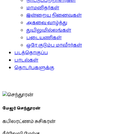
நாட்டுப்பற்றாளர்கள்
மாமனிதர்கள்
இன்றைய நினைவுகள்
அகவை வாழ்த்து
துயிலுமில்லங்கள்
படையணிகள்
ஒரே குடும்ப மாவீரர்கள்
படத்தொகுப்பு
பாடல்கள்
தொடர்புகளுக்கு
மேஜர் செந்தூரன்
கபிலரட்ணம் சுசிகரன்
நீர்வேலி மேற்கு