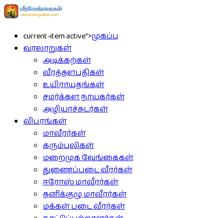
current-item active">
முகப்பு
வரலாறுகள்
அடிக்கற்கள்
வீரத்தளபதிகள்
உயிராயுதங்கள்
சமர்க்கள நாயகர்கள்
அழியாச்சுடர்கள்
விபரங்கள்
மாவீரர்கள்
கரும்புலிகள்
மறைமுக வேங்கைகள்
துணைப்படை வீரர்கள்
ஈரோஸ் மாவீரர்கள்
தனிக்குழு மாவீரர்கள்
மக்கள் படை வீரர்கள்