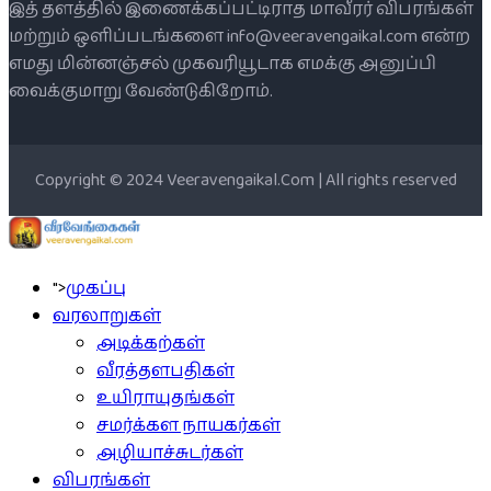
இத் தளத்தில் இணைக்கப்பட்டிராத மாவீரர் விபரங்கள்
மற்றும் ஒளிப்படங்களை info@veeravengaikal.com என்ற
எமது மின்னஞ்சல் முகவரியூடாக எமக்கு அனுப்பி
வைக்குமாறு வேண்டுகிறோம்.
Copyright © 2024 Veeravengaikal.Com | All rights reserved
">
முகப்பு
வரலாறுகள்
அடிக்கற்கள்
வீரத்தளபதிகள்
உயிராயுதங்கள்
சமர்க்கள நாயகர்கள்
அழியாச்சுடர்கள்
விபரங்கள்