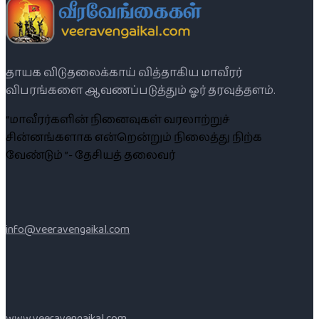
தாயக விடுதலைக்காய் வித்தாகிய மாவீரர்
விபரங்களை ஆவணப்படுத்தும் ஓர் தரவுத்தளம்.
“மாவீரர்களின் நினைவுகள் வரலாற்றுச்
சின்னங்களாக என்றென்றும் நிலைத்து நிற்க
வேண்டும் ”- தேசியத் தலைவர்
info@veeravengaikal.com
www.veeravengaikal.com