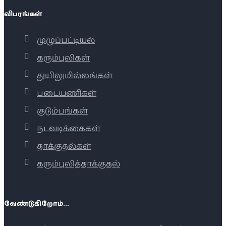
விபரங்கள்
முழுப்பட்டியல்
கரும்புலிகள்
துயிலுமில்லங்கள்
படையணிகள்
குடும்பங்கள்
நடவடிக்கைகள்
தாக்குதல்கள்
கரும்புலித்தாக்குதல்
வேண்டுகிறோம்...