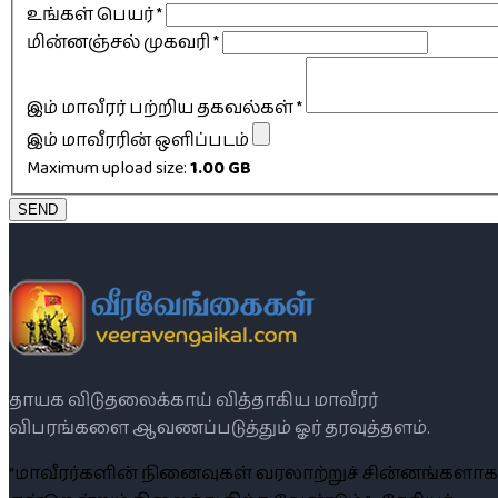
உங்கள் பெயர்
*
மின்னஞ்சல் முகவரி
*
இம் மாவீரர் பற்றிய தகவல்கள்
*
இம் மாவீரரின் ஒளிப்படம்
Maximum upload size:
1.00 GB
SEND
தாயக விடுதலைக்காய் வித்தாகிய மாவீரர்
விபரங்களை ஆவணப்படுத்தும் ஓர் தரவுத்தளம்.
“மாவீரர்களின் நினைவுகள் வரலாற்றுச் சின்னங்களாக