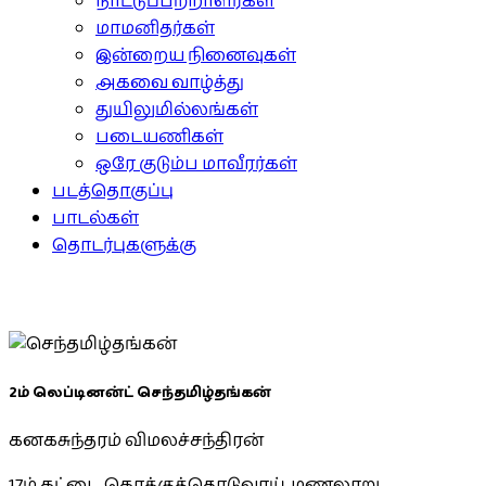
நாட்டுப்பற்றாளர்கள்
மாமனிதர்கள்
இன்றைய நினைவுகள்
அகவை வாழ்த்து
துயிலுமில்லங்கள்
படையணிகள்
ஒரே குடும்ப மாவீரர்கள்
படத்தொகுப்பு
பாடல்கள்
தொடர்புகளுக்கு
2ம் லெப்டினன்ட் செந்தமிழ்தங்கன்
கனகசுந்தரம் விமலச்சந்திரன்
17ம் கட்டை, கொக்குத்தொடுவாய், மணலாறு