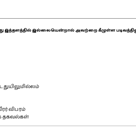
ஏதாவது இத்தளத்தில் இல்லையென்றால் அவற்றை கீழுள்ள படிவத்த
்ட துயிலுமில்லம்
ரர் விபரம்
ிக தகவல்கள்