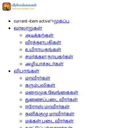
current-item active">
முகப்பு
வரலாறுகள்
அடிக்கற்கள்
வீரத்தளபதிகள்
உயிராயுதங்கள்
சமர்க்கள நாயகர்கள்
அழியாச்சுடர்கள்
விபரங்கள்
மாவீரர்கள்
கரும்புலிகள்
மறைமுக வேங்கைகள்
துணைப்படை வீரர்கள்
ஈரோஸ் மாவீரர்கள்
தனிக்குழு மாவீரர்கள்
மக்கள் படை வீரர்கள்