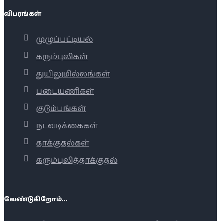
விபரங்கள்
முழுப்பட்டியல்
கரும்புலிகள்
துயிலுமில்லங்கள்
படையணிகள்
குடும்பங்கள்
நடவடிக்கைகள்
தாக்குதல்கள்
கரும்புலித்தாக்குதல்
வேண்டுகிறோம்...