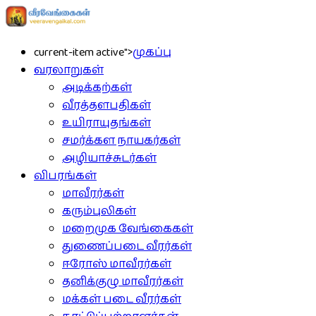
current-item active">
முகப்பு
வரலாறுகள்
அடிக்கற்கள்
வீரத்தளபதிகள்
உயிராயுதங்கள்
சமர்க்கள நாயகர்கள்
அழியாச்சுடர்கள்
விபரங்கள்
மாவீரர்கள்
கரும்புலிகள்
மறைமுக வேங்கைகள்
துணைப்படை வீரர்கள்
ஈரோஸ் மாவீரர்கள்
தனிக்குழு மாவீரர்கள்
மக்கள் படை வீரர்கள்