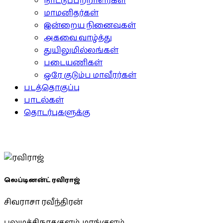
நாட்டுப்பற்றாளர்கள்
மாமனிதர்கள்
இன்றைய நினைவுகள்
அகவை வாழ்த்து
துயிலுமில்லங்கள்
படையணிகள்
ஒரே குடும்ப மாவீரர்கள்
படத்தொகுப்பு
பாடல்கள்
தொடர்புகளுக்கு
லெப்டினன்ட் ரவிராஜ்
சிவராசா ரவீந்திரன்
புலுமச்சிநாதகுளம், மாங்குளம்