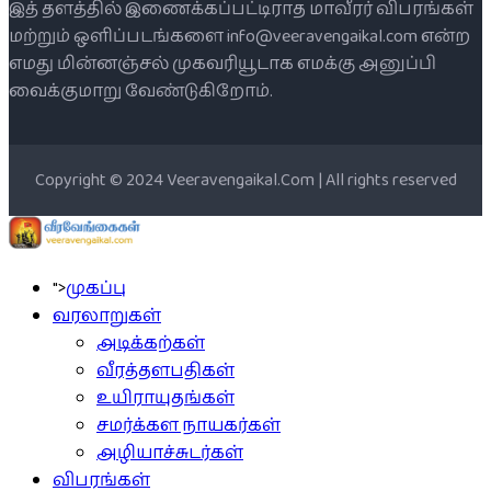
இத் தளத்தில் இணைக்கப்பட்டிராத மாவீரர் விபரங்கள்
மற்றும் ஒளிப்படங்களை info@veeravengaikal.com என்ற
எமது மின்னஞ்சல் முகவரியூடாக எமக்கு அனுப்பி
வைக்குமாறு வேண்டுகிறோம்.
Copyright © 2024 Veeravengaikal.Com | All rights reserved
">
முகப்பு
வரலாறுகள்
அடிக்கற்கள்
வீரத்தளபதிகள்
உயிராயுதங்கள்
சமர்க்கள நாயகர்கள்
அழியாச்சுடர்கள்
விபரங்கள்