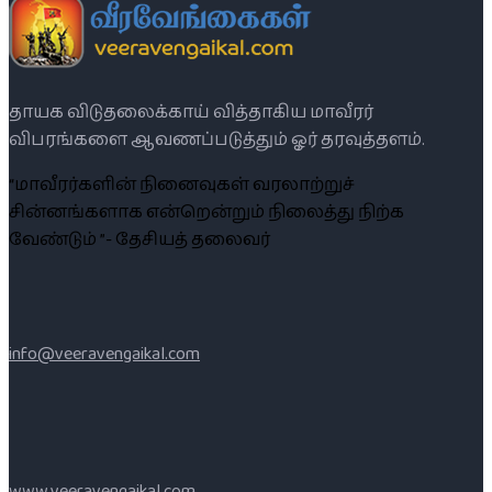
தாயக விடுதலைக்காய் வித்தாகிய மாவீரர்
விபரங்களை ஆவணப்படுத்தும் ஓர் தரவுத்தளம்.
“மாவீரர்களின் நினைவுகள் வரலாற்றுச்
சின்னங்களாக என்றென்றும் நிலைத்து நிற்க
வேண்டும் ”- தேசியத் தலைவர்
info@veeravengaikal.com
www.veeravengaikal.com