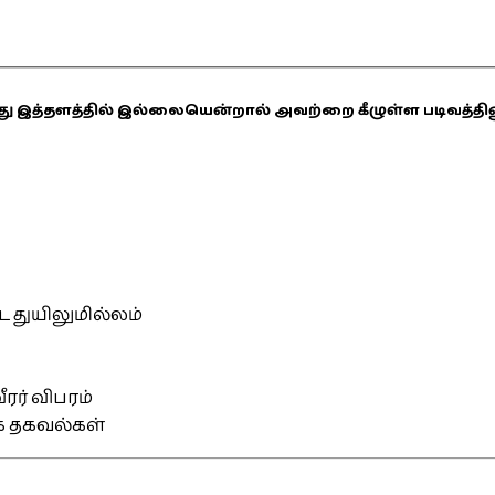
ஏதாவது இத்தளத்தில் இல்லையென்றால் அவற்றை கீழுள்ள படிவத்த
்ட துயிலுமில்லம்
ரர் விபரம்
ிக தகவல்கள்