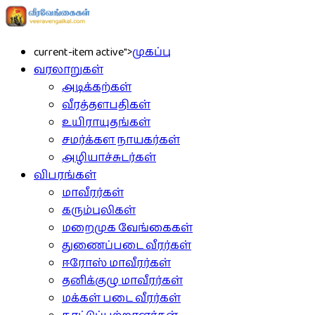
current-item active">
முகப்பு
வரலாறுகள்
அடிக்கற்கள்
வீரத்தளபதிகள்
உயிராயுதங்கள்
சமர்க்கள நாயகர்கள்
அழியாச்சுடர்கள்
விபரங்கள்
மாவீரர்கள்
கரும்புலிகள்
மறைமுக வேங்கைகள்
துணைப்படை வீரர்கள்
ஈரோஸ் மாவீரர்கள்
தனிக்குழு மாவீரர்கள்
மக்கள் படை வீரர்கள்