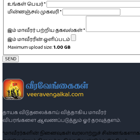
உங்கள் பெயர்
*
மின்னஞ்சல் முகவரி
*
இம் மாவீரர் பற்றிய தகவல்கள்
*
இம் மாவீரரின் ஒளிப்படம்
Maximum upload size:
1.00 GB
SEND
தாயக விடுதலைக்காய் வித்தாகிய மாவீரர்
விபரங்களை ஆவணப்படுத்தும் ஓர் தரவுத்தளம்.
“மாவீரர்களின் நினைவுகள் வரலாற்றுச் சின்னங்களாக