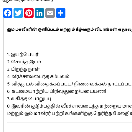
Facebook
Twitter
Pinterest
LinkedIn
Email
Share
இம் மாவீரரின் ஒளிப்படம் மற்றும் கீழ்வரும் விபரங்கள் 
1. இயற்பெயர்
2. சொந்த இடம்
3. பிறந்த நாள்
4. வீரச்சாவடைந்த சம்பவம்
5. வித்துடல் விதைக்கப்பட்ட / நினைவுக்கல் நாட்டப்பட
6. கடமையாற்றிய பிரிவு/துறை/படையணி
7. வகித்த பொறுப்பு
8. இவரின் குடும்பத்தில் வீரச்சாவடைந்த மற்றைய மாவீ
மற்றும் இம் மாவீரர் பற்றி உங்களிற்கு தெரிந்த மேலத