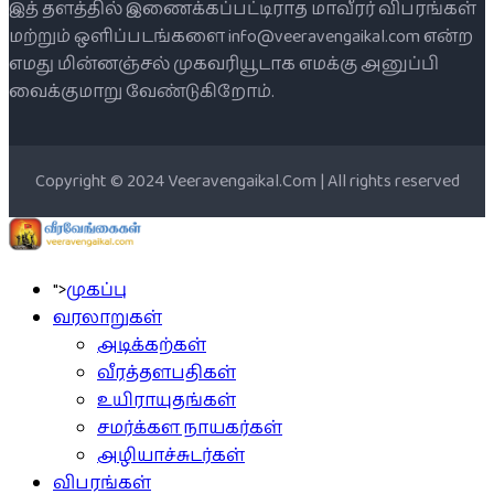
இத் தளத்தில் இணைக்கப்பட்டிராத மாவீரர் விபரங்கள்
மற்றும் ஒளிப்படங்களை info@veeravengaikal.com என்ற
எமது மின்னஞ்சல் முகவரியூடாக எமக்கு அனுப்பி
வைக்குமாறு வேண்டுகிறோம்.
Copyright © 2024 Veeravengaikal.Com | All rights reserved
">
முகப்பு
வரலாறுகள்
அடிக்கற்கள்
வீரத்தளபதிகள்
உயிராயுதங்கள்
சமர்க்கள நாயகர்கள்
அழியாச்சுடர்கள்
விபரங்கள்