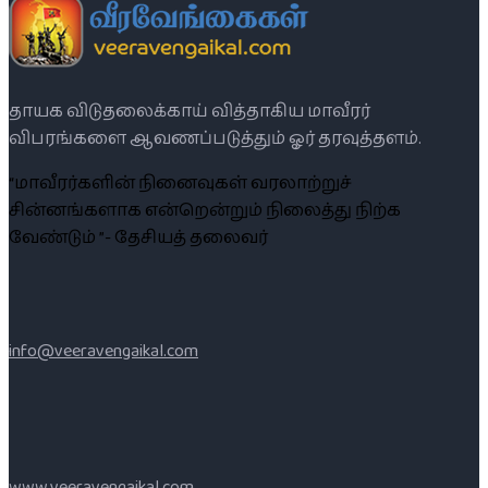
தாயக விடுதலைக்காய் வித்தாகிய மாவீரர்
விபரங்களை ஆவணப்படுத்தும் ஓர் தரவுத்தளம்.
“மாவீரர்களின் நினைவுகள் வரலாற்றுச்
சின்னங்களாக என்றென்றும் நிலைத்து நிற்க
வேண்டும் ”- தேசியத் தலைவர்
info@veeravengaikal.com
www.veeravengaikal.com