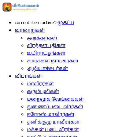
current-item active">
முகப்பு
வரலாறுகள்
அடிக்கற்கள்
வீரத்தளபதிகள்
உயிராயுதங்கள்
சமர்க்கள நாயகர்கள்
அழியாச்சுடர்கள்
விபரங்கள்
மாவீரர்கள்
கரும்புலிகள்
மறைமுக வேங்கைகள்
துணைப்படை வீரர்கள்
ஈரோஸ் மாவீரர்கள்
தனிக்குழு மாவீரர்கள்
மக்கள் படை வீரர்கள்