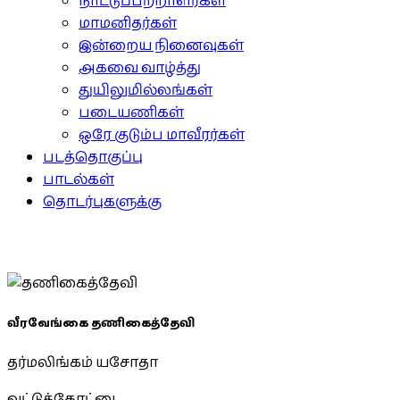
நாட்டுப்பற்றாளர்கள்
மாமனிதர்கள்
இன்றைய நினைவுகள்
அகவை வாழ்த்து
துயிலுமில்லங்கள்
படையணிகள்
ஒரே குடும்ப மாவீரர்கள்
படத்தொகுப்பு
பாடல்கள்
தொடர்புகளுக்கு
வீரவேங்கை தணிகைத்தேவி
தர்மலிங்கம் யசோதா
வட்டுக்கோட்டை