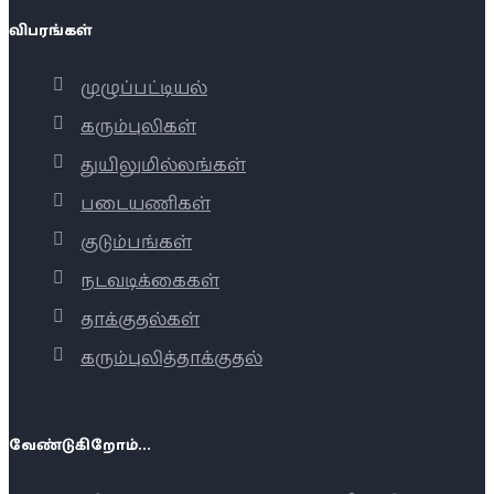
விபரங்கள்
முழுப்பட்டியல்
கரும்புலிகள்
துயிலுமில்லங்கள்
படையணிகள்
குடும்பங்கள்
நடவடிக்கைகள்
தாக்குதல்கள்
கரும்புலித்தாக்குதல்
வேண்டுகிறோம்...