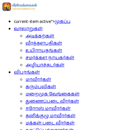
current-item active">
முகப்பு
வரலாறுகள்
அடிக்கற்கள்
வீரத்தளபதிகள்
உயிராயுதங்கள்
சமர்க்கள நாயகர்கள்
அழியாச்சுடர்கள்
விபரங்கள்
மாவீரர்கள்
கரும்புலிகள்
மறைமுக வேங்கைகள்
துணைப்படை வீரர்கள்
ஈரோஸ் மாவீரர்கள்
தனிக்குழு மாவீரர்கள்
மக்கள் படை வீரர்கள்