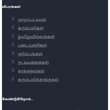
விபரங்கள்
முழுப்பட்டியல்
கரும்புலிகள்
துயிலுமில்லங்கள்
படையணிகள்
குடும்பங்கள்
நடவடிக்கைகள்
தாக்குதல்கள்
கரும்புலித்தாக்குதல்
வேண்டுகிறோம்...