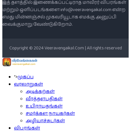
இத் தளத்தில் இணைக்கப்பட்டிராத மாவீரர் விபரங்கள்
மற்றும் ஒளிப்படங்களை info@veeravengaikal.com என்ற
எமது மின்னஞ்சல் முகவரியூடாக எமக்கு அனுப்பி
வைக்குமாறு வேண்டுகிறோம்.
Copyright © 2024 Veeravengaikal.Com | All rights reserved
">
முகப்பு
வரலாறுகள்
அடிக்கற்கள்
வீரத்தளபதிகள்
உயிராயுதங்கள்
சமர்க்கள நாயகர்கள்
அழியாச்சுடர்கள்
விபரங்கள்