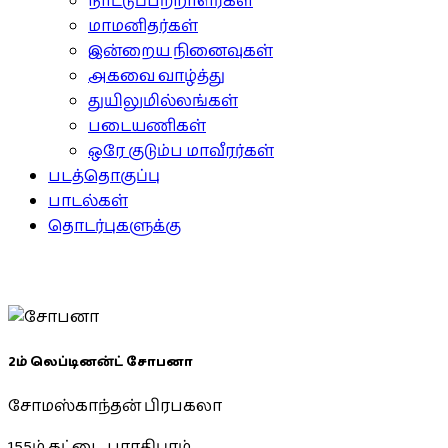
நாட்டுப்பற்றாளர்கள்
மாமனிதர்கள்
இன்றைய நினைவுகள்
அகவை வாழ்த்து
துயிலுமில்லங்கள்
படையணிகள்
ஒரே குடும்ப மாவீரர்கள்
படத்தொகுப்பு
பாடல்கள்
தொடர்புகளுக்கு
2ம் லெப்டினன்ட் சோபனா
சோமஸ்காந்தன் பிரபகலா
155ம் கட்டை, பாரதிபுரம்