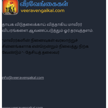
தாயக விடுதலைக்காய் வித்தாகிய மாவீரர்
விபரங்களை ஆவணப்படுத்தும் ஓர் தரவுத்தளம்.
“மாவீரர்களின் நினைவுகள் வரலாற்றுச்
சின்னங்களாக என்றென்றும் நிலைத்து நிற்க
வேண்டும் ”- தேசியத் தலைவர்
info@veeravengaikal.com
www.veeravengaikal.com