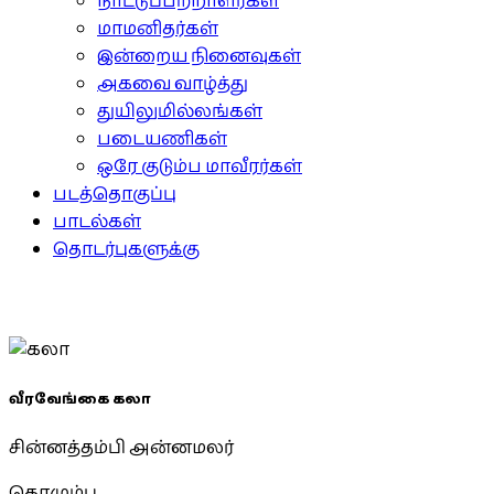
நாட்டுப்பற்றாளர்கள்
மாமனிதர்கள்
இன்றைய நினைவுகள்
அகவை வாழ்த்து
துயிலுமில்லங்கள்
படையணிகள்
ஒரே குடும்ப மாவீரர்கள்
படத்தொகுப்பு
பாடல்கள்
தொடர்புகளுக்கு
வீரவேங்கை கலா
சின்னத்தம்பி அன்னமலர்
கொழும்பு