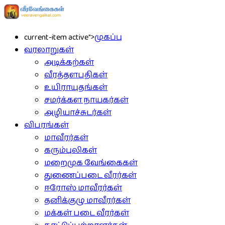
current-item active">
முகப்பு
வரலாறுகள்
அடிக்கற்கள்
வீரத்தளபதிகள்
உயிராயுதங்கள்
சமர்க்கள நாயகர்கள்
அழியாச்சுடர்கள்
விபரங்கள்
மாவீரர்கள்
கரும்புலிகள்
மறைமுக வேங்கைகள்
துணைப்படை வீரர்கள்
ஈரோஸ் மாவீரர்கள்
தனிக்குழு மாவீரர்கள்
மக்கள் படை வீரர்கள்