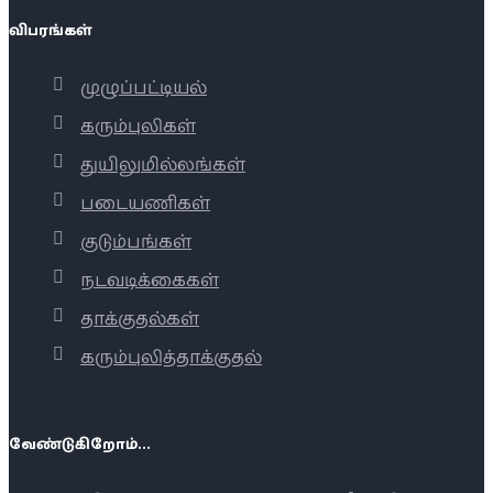
விபரங்கள்
முழுப்பட்டியல்
கரும்புலிகள்
துயிலுமில்லங்கள்
படையணிகள்
குடும்பங்கள்
நடவடிக்கைகள்
தாக்குதல்கள்
கரும்புலித்தாக்குதல்
வேண்டுகிறோம்...