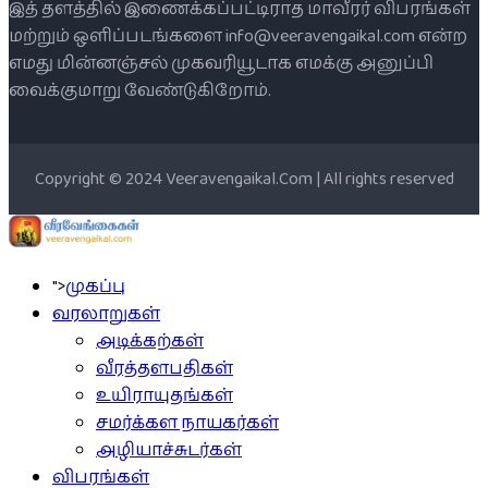
இத் தளத்தில் இணைக்கப்பட்டிராத மாவீரர் விபரங்கள்
மற்றும் ஒளிப்படங்களை info@veeravengaikal.com என்ற
எமது மின்னஞ்சல் முகவரியூடாக எமக்கு அனுப்பி
வைக்குமாறு வேண்டுகிறோம்.
Copyright © 2024 Veeravengaikal.Com | All rights reserved
">
முகப்பு
வரலாறுகள்
அடிக்கற்கள்
வீரத்தளபதிகள்
உயிராயுதங்கள்
சமர்க்கள நாயகர்கள்
அழியாச்சுடர்கள்
விபரங்கள்