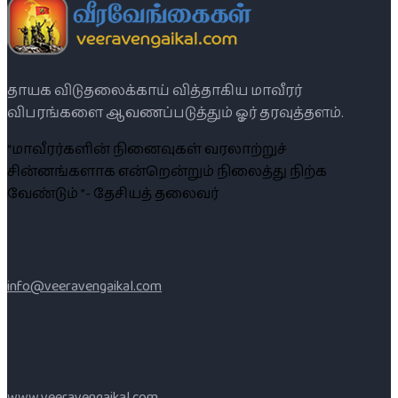
தாயக விடுதலைக்காய் வித்தாகிய மாவீரர்
விபரங்களை ஆவணப்படுத்தும் ஓர் தரவுத்தளம்.
“மாவீரர்களின் நினைவுகள் வரலாற்றுச்
சின்னங்களாக என்றென்றும் நிலைத்து நிற்க
வேண்டும் ”- தேசியத் தலைவர்
info@veeravengaikal.com
www.veeravengaikal.com