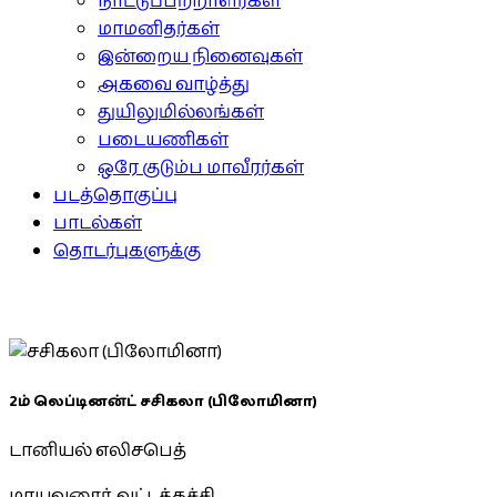
நாட்டுப்பற்றாளர்கள்
மாமனிதர்கள்
இன்றைய நினைவுகள்
அகவை வாழ்த்து
துயிலுமில்லங்கள்
படையணிகள்
ஒரே குடும்ப மாவீரர்கள்
படத்தொகுப்பு
பாடல்கள்
தொடர்புகளுக்கு
2ம் லெப்டினன்ட் சசிகலா (பிலோமினா)
டானியல் எலிசபெத்
மாயவனூர், வட்டக்கச்சி