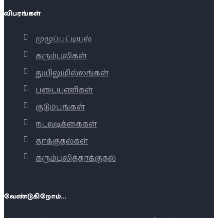
விபரங்கள்
முழுப்பட்டியல்
கரும்புலிகள்
துயிலுமில்லங்கள்
படையணிகள்
குடும்பங்கள்
நடவடிக்கைகள்
தாக்குதல்கள்
கரும்புலித்தாக்குதல்
வேண்டுகிறோம்...