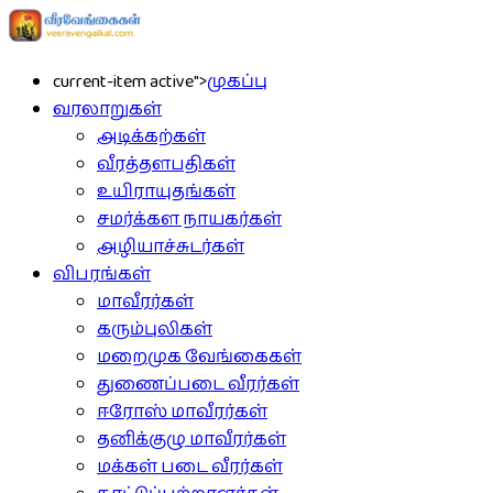
current-item active">
முகப்பு
வரலாறுகள்
அடிக்கற்கள்
வீரத்தளபதிகள்
உயிராயுதங்கள்
சமர்க்கள நாயகர்கள்
அழியாச்சுடர்கள்
விபரங்கள்
மாவீரர்கள்
கரும்புலிகள்
மறைமுக வேங்கைகள்
துணைப்படை வீரர்கள்
ஈரோஸ் மாவீரர்கள்
தனிக்குழு மாவீரர்கள்
மக்கள் படை வீரர்கள்