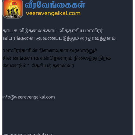
தாயக விடுதலைக்காய் வித்தாகிய மாவீரர்
விபரங்களை ஆவணப்படுத்தும் ஓர் தரவுத்தளம்.
“மாவீரர்களின் நினைவுகள் வரலாற்றுச்
சின்னங்களாக என்றென்றும் நிலைத்து நிற்க
வேண்டும் ”- தேசியத் தலைவர்
info@veeravengaikal.com
www.veeravengaikal.com