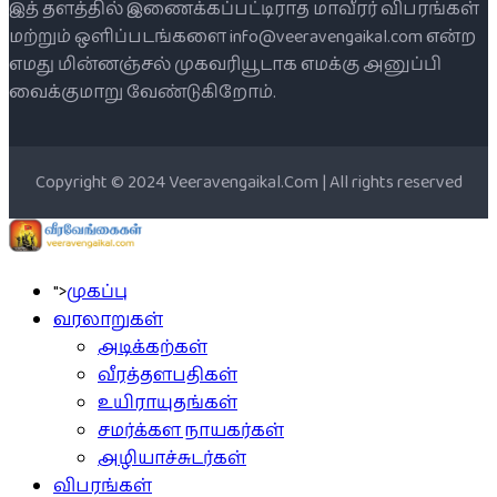
இத் தளத்தில் இணைக்கப்பட்டிராத மாவீரர் விபரங்கள்
மற்றும் ஒளிப்படங்களை info@veeravengaikal.com என்ற
எமது மின்னஞ்சல் முகவரியூடாக எமக்கு அனுப்பி
வைக்குமாறு வேண்டுகிறோம்.
Copyright © 2024 Veeravengaikal.Com | All rights reserved
">
முகப்பு
வரலாறுகள்
அடிக்கற்கள்
வீரத்தளபதிகள்
உயிராயுதங்கள்
சமர்க்கள நாயகர்கள்
அழியாச்சுடர்கள்
விபரங்கள்