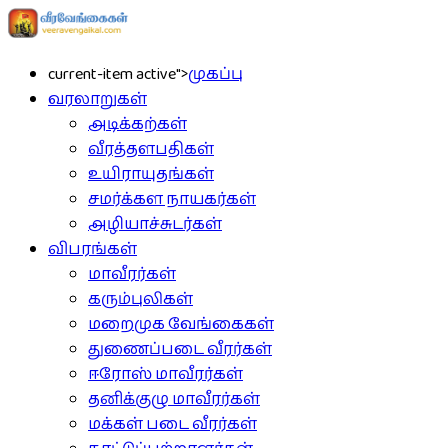
current-item active">
முகப்பு
வரலாறுகள்
அடிக்கற்கள்
வீரத்தளபதிகள்
உயிராயுதங்கள்
சமர்க்கள நாயகர்கள்
அழியாச்சுடர்கள்
விபரங்கள்
மாவீரர்கள்
கரும்புலிகள்
மறைமுக வேங்கைகள்
துணைப்படை வீரர்கள்
ஈரோஸ் மாவீரர்கள்
தனிக்குழு மாவீரர்கள்
மக்கள் படை வீரர்கள்