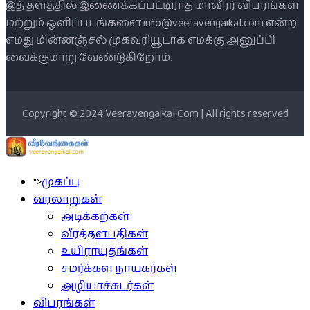
இத் தளத்தில் இணைக்கப்பட்டிராத மாவீரர் விபரங்கள்
மற்றும் ஒளிப்படங்களை info@veeravengaikal.com என்ற
எமது மின்னஞ்சல் முகவரியூடாக எமக்கு அனுப்பி
வைக்குமாறு வேண்டுகிறோம்.
Copyright © 2024 Veeravengaikal.Com | All rights reserved
">
முகப்பு
வரலாறுகள்
அடிக்கற்கள்
வீரத்தளபதிகள்
உயிராயுதங்கள்
சமர்க்கள நாயகர்கள்
அழியாச்சுடர்கள்
விபரங்கள்