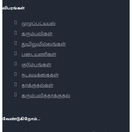
விபரங்கள்
முழுப்பட்டியல்
கரும்புலிகள்
துயிலுமில்லங்கள்
படையணிகள்
குடும்பங்கள்
நடவடிக்கைகள்
தாக்குதல்கள்
கரும்புலித்தாக்குதல்
வேண்டுகிறோம்...