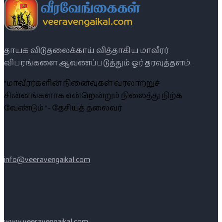
தாயக விடுதலைக்காய் வித்தாகிய மாவீரர்
விபரங்களை ஆவணப்படுத்தும் ஓர் தரவுத்தளம்.
“மாவீரர்களின் நினைவுகள் வரலாற்றுச்
சின்னங்களாக என்றென்றும் நிலைத்து நிற்க
வேண்டும் ”- தேசியத் தலைவர்
info@veeravengaikal.com
www.veeravengaikal.com