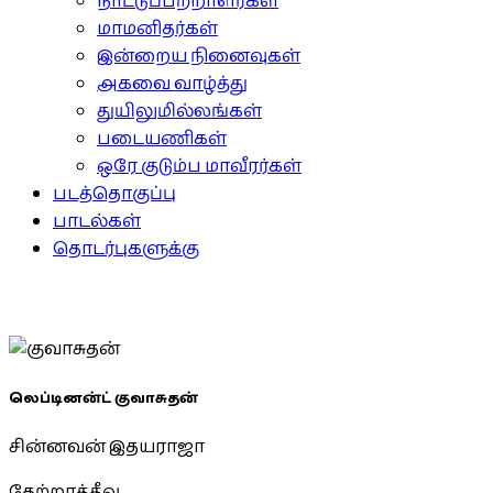
நாட்டுப்பற்றாளர்கள்
மாமனிதர்கள்
இன்றைய நினைவுகள்
அகவை வாழ்த்து
துயிலுமில்லங்கள்
படையணிகள்
ஒரே குடும்ப மாவீரர்கள்
படத்தொகுப்பு
பாடல்கள்
தொடர்புகளுக்கு
லெப்டினன்ட் குவாசுதன்
சின்னவன் இதயராஜா
தேற்றாத்தீவு