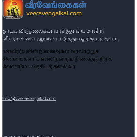
தாயக விடுதலைக்காய் வித்தாகிய மாவீரர்
விபரங்களை ஆவணப்படுத்தும் ஓர் தரவுத்தளம்.
“மாவீரர்களின் நினைவுகள் வரலாற்றுச்
சின்னங்களாக என்றென்றும் நிலைத்து நிற்க
வேண்டும் ”- தேசியத் தலைவர்
info@veeravengaikal.com
www.veeravengaikal.com