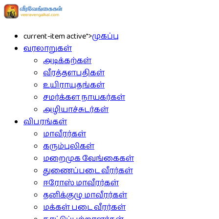
current-item active">
முகப்பு
வரலாறுகள்
அடிக்கற்கள்
வீரத்தளபதிகள்
உயிராயுதங்கள்
சமர்க்கள நாயகர்கள்
அழியாச்சுடர்கள்
விபரங்கள்
மாவீரர்கள்
கரும்புலிகள்
மறைமுக வேங்கைகள்
துணைப்படை வீரர்கள்
ஈரோஸ் மாவீரர்கள்
தனிக்குழு மாவீரர்கள்
மக்கள் படை வீரர்கள்