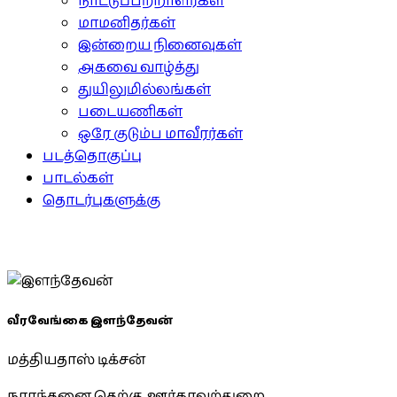
நாட்டுப்பற்றாளர்கள்
மாமனிதர்கள்
இன்றைய நினைவுகள்
அகவை வாழ்த்து
துயிலுமில்லங்கள்
படையணிகள்
ஒரே குடும்ப மாவீரர்கள்
படத்தொகுப்பு
பாடல்கள்
தொடர்புகளுக்கு
வீரவேங்கை இளந்தேவன்
மத்தியதாஸ் டிக்சன்
நாரந்தனை தெற்கு, ஊர்காவற்துறை