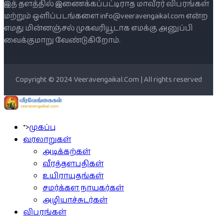
இத் தளத்தில் இணைக்கப்பட்டிராத மாவீரர் விபரங்கள்
மற்றும் ஒளிப்படங்களை info@veeravengaikal.com என்ற
எமது மின்னஞ்சல் முகவரியூடாக எமக்கு அனுப்பி
வைக்குமாறு வேண்டுகிறோம்.
Copyright © 2024 Veeravengaikal.Com | All rights reserved
">
முகப்பு
வரலாறுகள்
அடிக்கற்கள்
வீரத்தளபதிகள்
உயிராயுதங்கள்
சமர்க்கள நாயகர்கள்
அழியாச்சுடர்கள்
விபரங்கள்