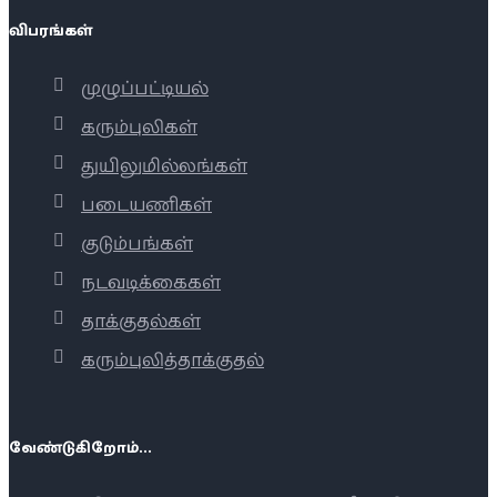
விபரங்கள்
முழுப்பட்டியல்
கரும்புலிகள்
துயிலுமில்லங்கள்
படையணிகள்
குடும்பங்கள்
நடவடிக்கைகள்
தாக்குதல்கள்
கரும்புலித்தாக்குதல்
வேண்டுகிறோம்...