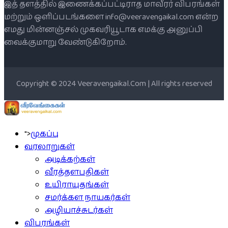
இத் தளத்தில் இணைக்கப்பட்டிராத மாவீரர் விபரங்கள்
மற்றும் ஒளிப்படங்களை info@veeravengaikal.com என்ற
எமது மின்னஞ்சல் முகவரியூடாக எமக்கு அனுப்பி
வைக்குமாறு வேண்டுகிறோம்.
Copyright © 2024 Veeravengaikal.Com | All rights reserved
">
முகப்பு
வரலாறுகள்
அடிக்கற்கள்
வீரத்தளபதிகள்
உயிராயுதங்கள்
சமர்க்கள நாயகர்கள்
அழியாச்சுடர்கள்
விபரங்கள்