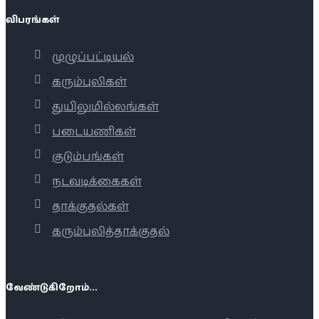
விபரங்கள்
முழுப்பட்டியல்
கரும்புலிகள்
துயிலுமில்லங்கள்
படையணிகள்
குடும்பங்கள்
நடவடிக்கைகள்
தாக்குதல்கள்
கரும்புலித்தாக்குதல்
வேண்டுகிறோம்...