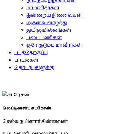
நாட்டுப்பற்றாளர்கள்
மாமனிதர்கள்
இன்றைய நினைவுகள்
அகவை வாழ்த்து
துயிலுமில்லங்கள்
படையணிகள்
ஒரே குடும்ப மாவீரர்கள்
படத்தொகுப்பு
பாடல்கள்
தொடர்புகளுக்கு
லெப்டினன்ட் சுடரேசன்
செல்வநயினார் சின்னவன்
உப்புவெளி, அலஸ்தோட்டம்