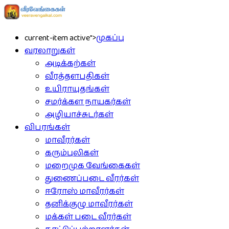
current-item active">
முகப்பு
வரலாறுகள்
அடிக்கற்கள்
வீரத்தளபதிகள்
உயிராயுதங்கள்
சமர்க்கள நாயகர்கள்
அழியாச்சுடர்கள்
விபரங்கள்
மாவீரர்கள்
கரும்புலிகள்
மறைமுக வேங்கைகள்
துணைப்படை வீரர்கள்
ஈரோஸ் மாவீரர்கள்
தனிக்குழு மாவீரர்கள்
மக்கள் படை வீரர்கள்