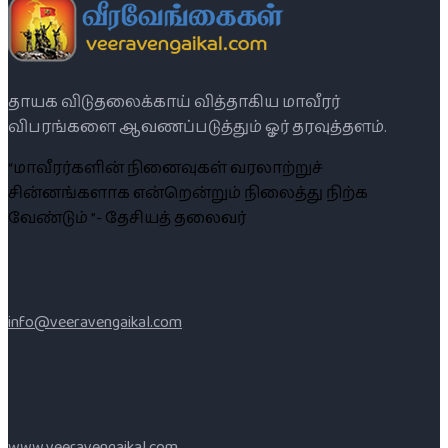
தாயக விடுதலைக்காய் வித்தாகிய மாவீரர்
விபரங்களை ஆவணப்படுத்தும் ஓர் தரவுத்தளம்.
“மாவீரர்களின் நினைவுகள் வரலாற்றுச்
சின்னங்களாக என்றென்றும் நிலைத்து நிற்க
வேண்டும் ”- தேசியத் தலைவர்
info@veeravengaikal.com
www.veeravengaikal.com