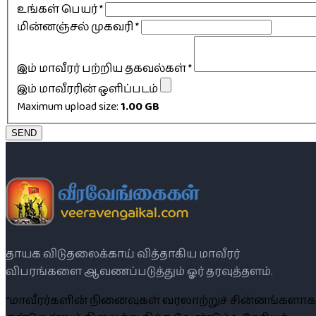
உங்கள் பெயர்
*
மின்னஞ்சல் முகவரி
*
இம் மாவீரர் பற்றிய தகவல்கள்
*
இம் மாவீரரின் ஒளிப்படம்
Maximum upload size:
1.00 GB
SEND
தாயக விடுதலைக்காய் வித்தாகிய மாவீரர்
விபரங்களை ஆவணப்படுத்தும் ஓர் தரவுத்தளம்.
“மாவீரர்களின் நினைவுகள் வரலாற்றுச் சின்னங்களாக