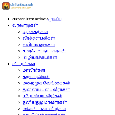
current-item active">
முகப்பு
வரலாறுகள்
அடிக்கற்கள்
வீரத்தளபதிகள்
உயிராயுதங்கள்
சமர்க்கள நாயகர்கள்
அழியாச்சுடர்கள்
விபரங்கள்
மாவீரர்கள்
கரும்புலிகள்
மறைமுக வேங்கைகள்
துணைப்படை வீரர்கள்
ஈரோஸ் மாவீரர்கள்
தனிக்குழு மாவீரர்கள்
மக்கள் படை வீரர்கள்