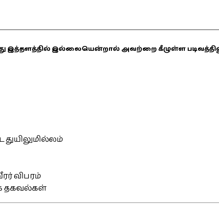
ஏதாவது இத்தளத்தில் இல்லையென்றால் அவற்றை கீழுள்ள படிவத்த
்ட துயிலுமில்லம்
ரர் விபரம்
ிக தகவல்கள்