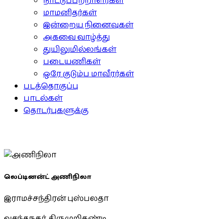
நாட்டுப்பற்றாளர்கள்
மாமனிதர்கள்
இன்றைய நினைவுகள்
அகவை வாழ்த்து
துயிலுமில்லங்கள்
படையணிகள்
ஒரே குடும்ப மாவீரர்கள்
படத்தொகுப்பு
பாடல்கள்
தொடர்புகளுக்கு
லெப்டினன்ட் அணிநிலா
இராமச்சந்திரன் புஸ்பலதா
வசந்தநகர், திருமுறிகண்டி