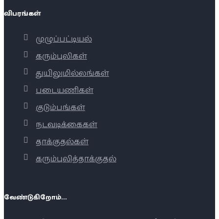
விபரங்கள்
முழுப்பட்டியல்
கரும்புலிகள்
துயிலுமில்லங்கள்
படையணிகள்
குடும்பங்கள்
நடவடிக்கைகள்
தாக்குதல்கள்
கரும்புலித்தாக்குதல்
வேண்டுகிறோம்...