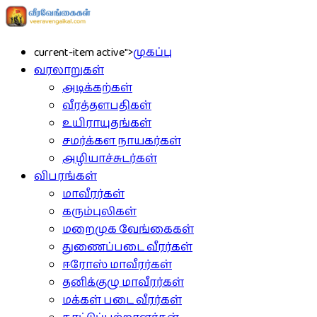
current-item active">
முகப்பு
வரலாறுகள்
அடிக்கற்கள்
வீரத்தளபதிகள்
உயிராயுதங்கள்
சமர்க்கள நாயகர்கள்
அழியாச்சுடர்கள்
விபரங்கள்
மாவீரர்கள்
கரும்புலிகள்
மறைமுக வேங்கைகள்
துணைப்படை வீரர்கள்
ஈரோஸ் மாவீரர்கள்
தனிக்குழு மாவீரர்கள்
மக்கள் படை வீரர்கள்