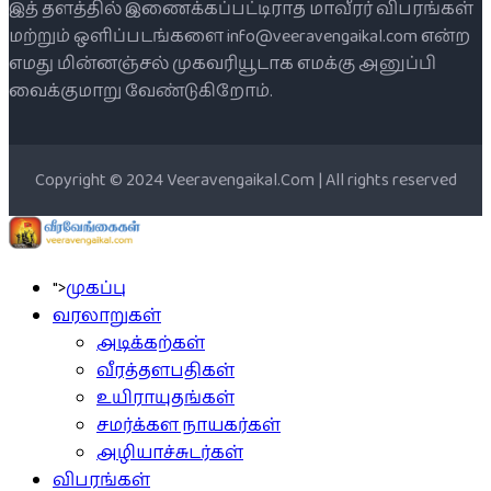
இத் தளத்தில் இணைக்கப்பட்டிராத மாவீரர் விபரங்கள்
மற்றும் ஒளிப்படங்களை info@veeravengaikal.com என்ற
எமது மின்னஞ்சல் முகவரியூடாக எமக்கு அனுப்பி
வைக்குமாறு வேண்டுகிறோம்.
Copyright © 2024 Veeravengaikal.Com | All rights reserved
">
முகப்பு
வரலாறுகள்
அடிக்கற்கள்
வீரத்தளபதிகள்
உயிராயுதங்கள்
சமர்க்கள நாயகர்கள்
அழியாச்சுடர்கள்
விபரங்கள்