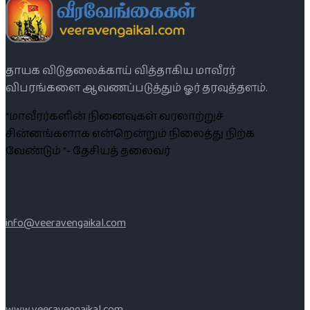
தாயக விடுதலைக்காய் வித்தாகிய மாவீரர்
விபரங்களை ஆவணப்படுத்தும் ஓர் தரவுத்தளம்.
“மாவீரர்களின் நினைவுகள் வரலாற்றுச்
சின்னங்களாக என்றென்றும் நிலைத்து நிற்க
வேண்டும் ”- தேசியத் தலைவர்
info@veeravengaikal.com
www.veeravengaikal.com